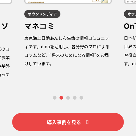
オウンドメディア
オウ
フソ
マネコミ
On
東京海上日動あんしん生命の情報コミュニテ
日本航
ィです。dinoを活用し、各分野のプロによる
世界
ズのコ
コラムなど、“将来のためになる情報”をお届
や役
に事業
けしています。
す。d
の基盤
行って
1
2
3
4
5
導入事例を見る