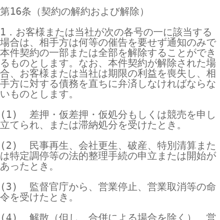
第16条（契約の解約および解除）

1．お客様または当社が次の各号の一に該当する
場合は、相手方は何等の催告を要せず通知のみで
本件契約の一部または全部を解除することができ
るものとします。なお、本件契約が解除された場
合、お客様または当社は期限の利益を喪失し、相
手方に対する債務を直ちに弁済しなければならな
いものとします。

(1)  差押・仮差押・仮処分もしくは競売を申し
立てられ、または滞納処分を受けたとき。

(2)  民事再生、会社更生、破産、特別清算また
は特定調停等の法的整理手続の申立または開始が
あったとき。

(3)  監督官庁から、営業停止、営業取消等の命
令を受けたとき。

(4)  解散（但し、合併による場合を除く）、営