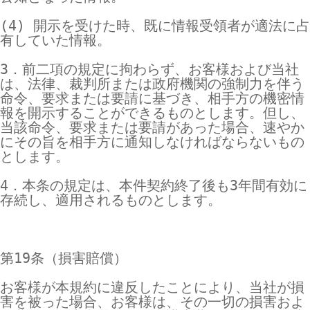
(4) 開示を受けた時、既に情報受領者が適法に占
有していた情報。

3．前二項の規定に拘わらず、お客様および当社
は、法律、裁判所または政府機関の強制力を伴う
命令、要求または要請に基づき、相手方の機密情
報を開示することができるものとします。但し、
当該命令、要求または要請があった場合、速やか
にその旨を相手方に通知しなければならないもの
とします。

4．本条の規定は、本件契約終了後も3年間有効に
存続し、適用されるものとします。

第19条（損害賠償）

お客様が本規約に違反したことにより、当社が損
害を被った場合、お客様は、その一切の損害およ