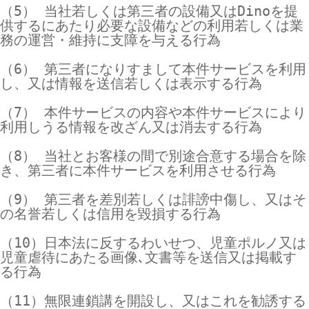
（5） 当社若しくは第三者の設備又はDinoを提
供するにあたり必要な設備などの利用若しくは業
務の運営・維持に支障を与える行為

（6） 第三者になりすまして本件サービスを利用
し、又は情報を送信若しくは表示する行為

（7） 本件サービスの内容や本件サービスにより
利用しうる情報を改ざん又は消去する行為

（8） 当社とお客様の間で別途合意する場合を除
き、第三者に本件サービスを利用させる行為

（9） 第三者を差別若しくは誹謗中傷し、又はそ
の名誉若しくは信用を毀損する行為

（10）日本法に反するわいせつ、児童ポルノ又は
児童虐待にあたる画像､文書等を送信又は掲載す
る行為

（11）無限連鎖講を開設し、又はこれを勧誘する